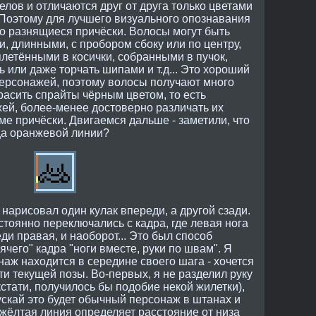
елов и отличаются друг от друга только цветами
 Поэтому для лучшего визуального опознавания
о разнящиеся причёски. Волосы могут быть
, длинными, с пробором сбоку или по центру,
плетёнными в косички, собранными в пучок,
 или даже торчать шипами и т.д... Это хороший
рсонажей, поэтому волосы получают много
красить спрайты чёрным цветом, то есть
ей, более-менее достоверно различать их
ме причёски. Двигаемся дальше - заметили, что
ца оранжевой линии?
 нарисовал один кулак впереди, а другой сзади.
стоянно переключались с кадра, где левая нога
еди правая, и наоборот... Это был способ
оячего" кадра "ноги вместе, руки по швам". Я
наж находится в середине своего шага - хочется
ти текущей позы. Во-первых, я не разделил руку
кстати, получилось бы подобие некой жилетки),
 Пускай это будет обычный персонаж в штанах и
 жёлтая линия определяет расстояние от низа