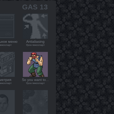
GAS 13
ьное меню
Antialiasing
пикселарт
Урок пикселарт
метрия
So you want to...
пикселарт
Урок пикселарт