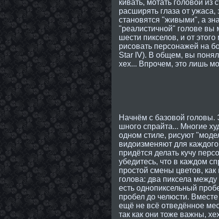
кивать, мотать головой из 
расширять глаза от ужаса, 
становятся "живыми", а зн
"реалистичной" голове вы 
шести пикселов, и от этог
рисовать персонажей на бо
Star IV). В общем, вы поня
хех... Впрочем, это лишь м
Начнём с базовой головы. Э
шного спрайта... Многие ху
одном стиле, рисуют "моде
видоизменяют для каждого 
придётся делать кучу перс
убедитесь, что в каждом с
простой смены цветов, как 
голова: два пиксела между 
есть однопиксельный пробе
пробел до челюсти. Вмест
ещё не всё отведённое мес
так как они тоже важны, хе