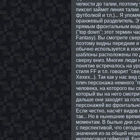
челюсти до талии, поэтому 
пиксел займет линия талии
футболкой и т.п.)... Я упом
оранжевый разделитель. Эт
прямым фронтальным видом,
("top down"; этот термин ча
Fantasy). Вы смотрите свер
поэтому видны передние и 
обычно используется в изом
шаблоны расположены по д
сверху вниз. Многие люди н
понятие встречалось на ур
стиля FF и т.п. говорят "с
Хехех...). Так как у нас в
плеч персонажа немного "п
человека, на которого вы с
который вы на него смотри
дальше они заходят за гол
персонажей во фронтальном
Если честно, насчёт видов
так... Но в нынешние врем
моментам. В былые дни сл
с перспективой, что сегодн
значения из-за общей нед
интересовал геймплэй. Буд