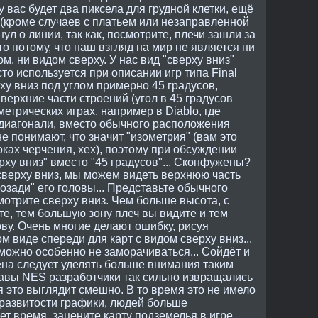
у вас будет два пиксела для грудной клетки, ещё
 (кроме случаев с платьем или незаправленной
янул о линии, так как, посмотрите, плечи зашли за
о потому, что наш взгляд на мир не является ни
 ни видом сверху. У нас вид "сверху вниз"
сто используется при описании игр типа Final
ху вниз под углом примерно 45 градусов,
верхние части строений (угол в 45 градусов
етрических играх, например в Diablo, где
иагонали, вместо обычного расположения
е понимают, что значит "изометрия" (вам это
оках черчения, хех), поэтому при обсуждении
верху вниз" вместо "45 градусов"... Сконфужены?
ид сверху вниз, мы можем видеть верхнюю часть
озади" его головы... Представьте обычного
мотрите сверху вниз. Чем больше высота, с
те, тем большую зону плеч вы видите и тем
ову. Очень многие делают ошибку, рисуя
 виде спереди для карт с видом сверху вниз...
 можно особенно не заморачиваться... Сойдёт и
ена следует уделять больше внимания таким
авы NES разработчики так сильно извращались
я это выглядит смешно. В то время это не имело
оразвитости графики, людей больше
ет время, зацените карту подземелья в игре