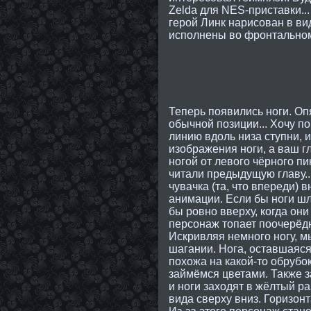
Zelda для NES-приставки...
герой Линк нарисован в вид
исполнены во фронтальном 
Теперь появились ноги. Опя
обычной позиции... Хочу п
линию вдоль низа ступни, 
изображения ноги, а ваш 
ногой от левого чёрного пи
читали предыдущую главу...
чувачка (та, что впереди) в
анимации. Если бы ноги шл
бы ровно вверху, когда они
персонаж топает поочерёдн
Искривляя немного ногу, м
шагании. Нога, оставшаяся 
похожа на какой-то обрубок.
займёмся цветами. Также за
и ноги заходят в жёлтый ра
вида сверху вниз. Горизон