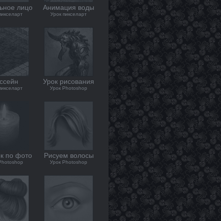
ьное лицо
Анимация воды
пикселарт
Урок пикселарт
ссейн
Урок рисования
пикселарт
Урок Photoshop
к по фото
Рисуем волосы
Photoshop
Урок Photoshop