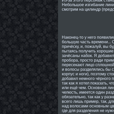
Из-за этого персонаж стано
Небольшое изгибание линии
смотрим на цилиндр (предс
Наконец-то у него появили
большую часть времени... 
причёску, и, пожалуй, вы 
пытаясь получить хорошие
зачёсаны набок. Я добави
пробора, просто ради приме
пересекают лицо сплошной 
и волосы разделялись бы с
корпус и ноги), поэтому ст
добавил немного чёрного п
так как я хотел показать, 
или ещё чем. Основная лини
челюсть, имеется один раз
обязательно, так как у раз
всего лишь пример, так, д
над волосами основным цв
где для разделения не нуж