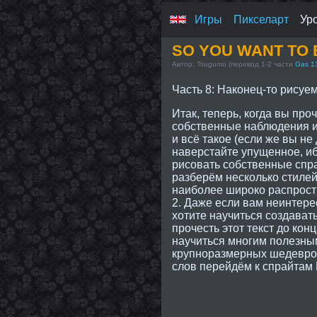
Игры
Пикселарт
Ур
SO YOU WANT TO B
Автор: Tsugumo (перевод 1-2 части
Gas 1
Часть 8: Наконец-то рисуе
Итак, теперь, когда вы пр
собственные наблюдения и
и всё такое (если же вы не 
наверстайте упущенное, иб
рисовать собственные спра
разберём несколько стилей
наиболее широко распростр
2. Даже если вам неинтере
хотите научиться создават
прочесть этот текст до ко
научиться многим полезны
крупноразмерных шедевров
слов перейдём к спрайтам 