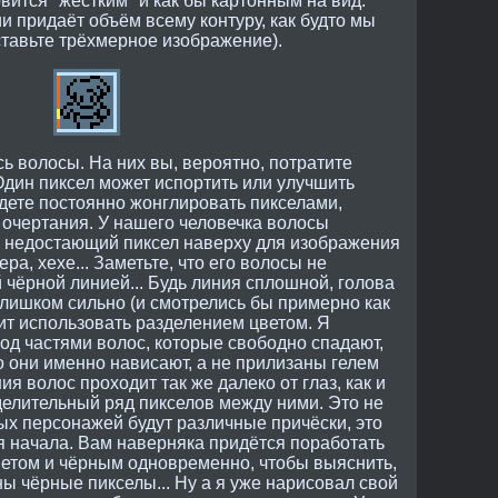
вится "жёстким" и как бы картонным на вид.
 придаёт объём всему контуру, как будто мы
тавьте трёхмерное изображение).
сь волосы. На них вы, вероятно, потратите
Один пиксел может испортить или улучшить
будете постоянно жонглировать пикселами,
 очертания. У нашего человечка волосы
л недостающий пиксел наверху для изображения
ра, хехе... Заметьте, что его волосы не
чёрной линией... Будь линия сплошной, голова
лишком сильно (и смотрелись бы примерно как
оит использовать разделением цветом. Я
од частями волос, которые свободно спадают,
что они именно нависают, а не прилизаны гелем
я волос проходит так же далеко от глаз, как и
делительный ряд пикселов между ними. Это не
ных персонажей будут различные причёски, это
ля начала. Вам наверняка придётся поработать
етом и чёрным одновременно, чтобы выяснить,
ны чёрные пикселы... Ну а я уже нарисовал свой