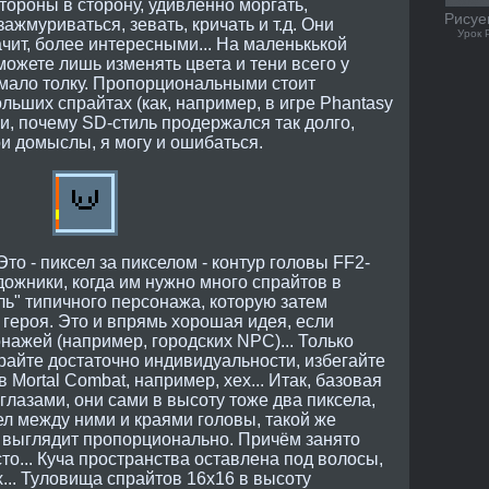
стороны в сторону, удивленно моргать,
Рисуе
зажмуриваться, зевать, кричать и т.д. Они
Урок 
ачит, более интересными... На маленькькой
можете лишь изменять цвета и тени всего у
о мало толку. Пропорциональными стоит
льших спрайтах (как, например, в игре Phantasy
ли, почему SD-стиль продержался так долго,
ои домыслы, я могу и ошибаться.
то - пиксел за пикселом - контур головы FF2-
дожники, когда им нужно много спрайтов в
ль" типичного персонажа, которую затем
героя. Это и впрямь хорошая идея, если
онажей (например, городских NPC)... Только
прайте достаточно индивидуальности, избегайте
в Mortal Combat, например, хех... Итак, базовая
глазами, они сами в высоту тоже два пиксела,
л между ними и краями головы, такой же
е выглядит пропорционально. Причём занято
то... Куча пространства оставлена под волосы,
х... Туловища спрайтов 16х16 в высоту