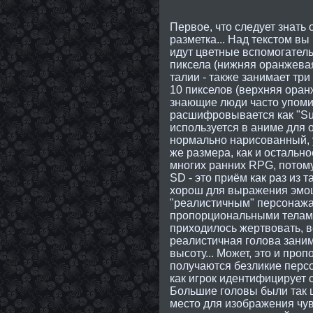
Первое, что следует знать 
разметка... Над текстом вы
идут цветные вспомогатель
пиксела (нижняя оранжевая 
талии - также занимает три
10 пикселов (верхняя оран
знающие люди часто упоми
расшифровывается как "Su
используется в аниме для 
нормально нарисованный, у
же размера, как и остально
многих ранних RPG, потому
SD - это приём как раз из 
хорош для выражения эмоц
"реалистичным" персонажа
пропорциональными телами
приходилось жертвовать, в
реалистичная голова заним
высоту... Может, это и про
получаются безликие персо
как игрок идентифицирует с
Большие головы были так ш
место для изображения чув