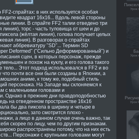
Пиксел
Урок 
о FF2-спрайтах: в них используется особая
 видите квадрат 16х16... Вдоль левой стороны
ные линии. В спрайте FF2 талии отведено три
линия), торс - часть туловища от шеи и до
 пиксела (жёлтая линия), голова получает целых
жевая линия). В разговорах о спрайтах
нают аббревиатуру "SD"... Термин SD
per Deformed" ("Сильно Деформированный") и
Ба
Урок 
описания сцен, в которых персонаж, прежде
меньшен и похож на куклу, и его голова такого
е тело... Этот подход использовался в FF2 и во
 что почти все они были созданы в Японии, а
тамошних аниме, к тому же, подобный стиль
ий персонажа. На Западе мы склоняемся к
м с маленькими головами и
. Однако в прежние дни правдоподобностью
Рисуно
едь на отведенном пространстве 16х16
Урок 
ала бы два пиксела в ширину и четыре в
порционально, зато смотрится плохо -
нажи, а лицо в данном случае очень важно, так
ебя скорее по лицу, чем по другим признакам.
ироко распространены потому, что на них есть
ств... Персонажи с крупными головами могут