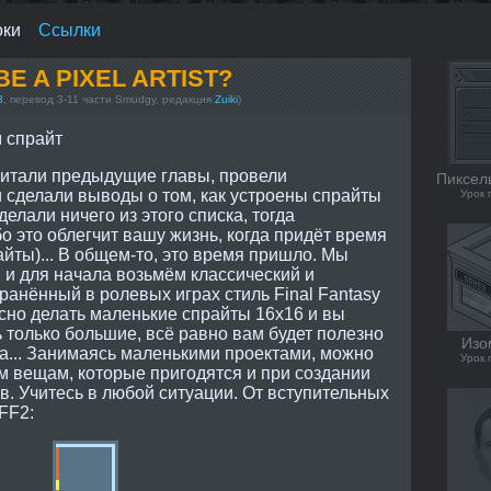
оки
Ссылки
E A PIXEL ARTIST?
3
, перевод 3-11 части Smudgy, редакция
Zuiki
)
м спрайт
очитали предыдущие главы, провели
Пиксел
 сделали выводы о том, как устроены спрайты
Урок 
делали ничего из этого списка, тогда
о это облегчит вашу жизнь, когда придёт время
йты)... В общем-то, это время пришло. Мы
 и для начала возьмём классический и
анённый в ролевых играх стиль Final Fantasy
сно делать маленькие спрайты 16х16 и вы
ь только большие, всё равно вам будет полезно
Изо
нца... Занимаясь маленькими проектами, можно
Урок 
м вещам, которые пригодятся и при создании
. Учитесь в любой ситуации. От вступительных
FF2: