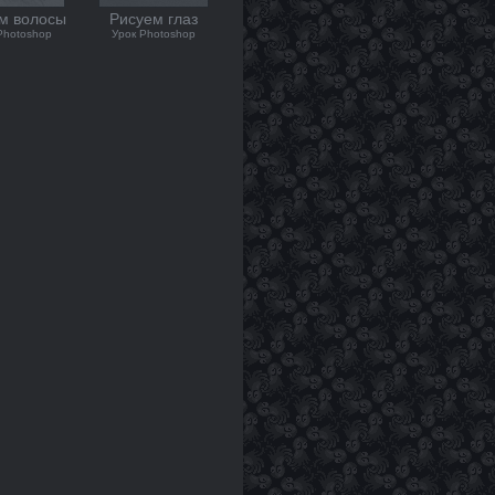
м волосы
Рисуем глаз
Photoshop
Урок Photoshop