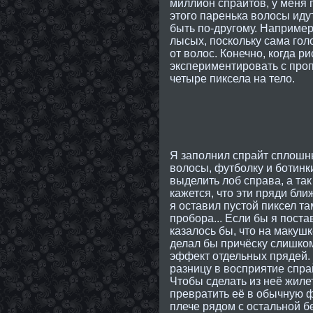
миллион спрайтов, у меня п
этого паренька волосы иду
быть по-другому. Например,
лысых, поскольку сама гол
от волос. Конечно, когда р
экспериментировать с проп
четыре пиксела на тело.
Я заполнил спрайт сплошны
волосы, футболку и ботинк
выделить лоб справа, а так
кажется, что эти пряди бли
я оставил пустой пиксел та
пробора... Если бы я постав
казалось бы, что на макушк
делал бы причёску слишком
эффект отдельных прядей.
разницу в восприятие спрай
Чтобы сделать из неё жиле
превратить её в обычную ф
плече рядом с остальной б