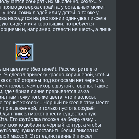
олучается собирать их мысленно, хехех... У
т прямо до верха спрайта, у остальных может
 у невысоких людей или у детей, а также у
ова находится на растоянии один-два пиксела
исуются дети или коротышки, потребуется
орциями и, например, отвести не шесть, а лишь
ми цветами (без теней). Рассмотрите его
и. Я сделал причёску красно-коричневой, чтобы
 как с той стороны под волосами нет чёрного,
же к голове, чем вихор с другой стороны. Также
м, где чёрная линия прерывается из-за
ил там точку того же цвета, что и волосы,
е торчит хохолок... Чёрный пиксел в этом месте
 приглаженной, и только пустота создаёт
 Один пиксел может внести существенную
та. Его футболка похожа на безрукавку...
тку, можно добавить чёрный контур, а чтобы
утболку, нужно поставить белый пиксел на
елой массой. Этот единственный пиксел