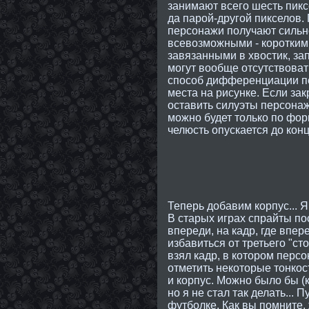
занимают всего шесть пикс
да парой-другой пикселов.
персонажи получают сильн
всевозможными - короткими
завязанными в хвостик, за
могут вообще отсутствовать
способ дифференциации пе
места на рисунке. Если за
оставить силуэты персонаж
можно будет только по фор
челюсть опускается до кон
Теперь добавим корпус... Я
В старых играх спрайты по
впереди, на кадр, где впер
избавиться от третьего "ст
взял кадр, в котором персо
отметить некоторые тонкос
и корпус. Можно было бы (
но я не стал так делать...
футболке. Как вы помните,