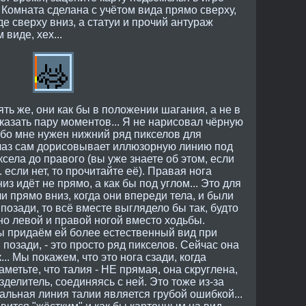
 Комната сделана с учётом вида прямо сверху,
е сверху вниз, а статуи и прочий антураж
виде, хех...
ть же, они как бы в положении шагания, а не в
оказать пару моментов... Я не нарисовал чёрную
ибо мне нужен нижний ряд пикселов для
глаз сам дорисовывает иллюзорную линию под
ксела до правого (вы уже знаете об этом, если
 если нет, то прочитайте её). Правая нога
низ идёт не прямо, а как бы под углом... Это для
и прямо вниз, когда они впереди тела, и были
 позади, то всё вместе выглядело бы так, будто
о левой и правой ногой вместо ходьбы.
ы придаём ей более естественный вид при
позади, - это просто ряд пикселов. Сейчас она
.. Мы покажем, что это нога сзади, когда
метьте, что талия - НЕ прямая, она скруглена,
зделитель, соединяясь с ней. Это тоже из-за
тальная линия талии является грубой ошибкой...